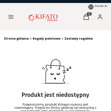
POLSKI
ZŁ
Menu
Produkty w kosz
Koszyk
Zaloguj 
Strona główna
Regały paletowe
Zestawy regałów
Produkt jest niedostępny
Przepraszamy, produkt, którego szukasz jest
niedostępny. Przejdź do Strony głównej lub skorzystaj z
wyszukiwarki, żeby znaleźć to, co Cię interesuje.