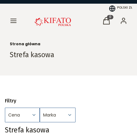
POLSKI
ZŁ
Menu
Produkty w kosz
Koszyk
Zaloguj 
Strona główna
Strefa kasowa
Filtry
Cena
Marka
Koniec filtrów
Strefa kasowa