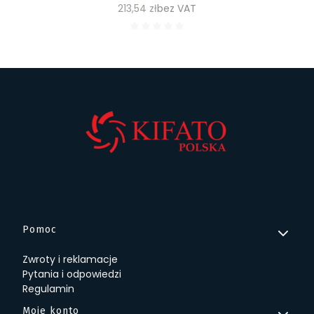
Cena
213,54 zł
bez VAT
Linki w stopce
Pomoc
Zwroty i reklamacje
Pytania i odpowiedzi
Regulamin
Moje konto