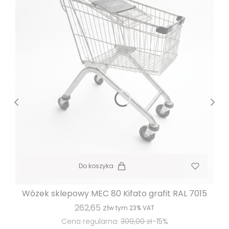
Do koszyka
Wózek sklepowy MEC 80 Kifato grafit RAL 7015
262,65 zł
w tym
23%
VAT
Cena regularna:
309,00 zł
-15%