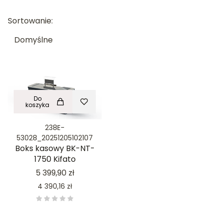
Sortowanie:
Lista produktów
Domyślne
Do
koszyka
238E-
53028_20251205102107
Boks kasowy BK-NT-
1750 Kifato
Cena
5 399,90 zł
Cena
4 390,16 zł